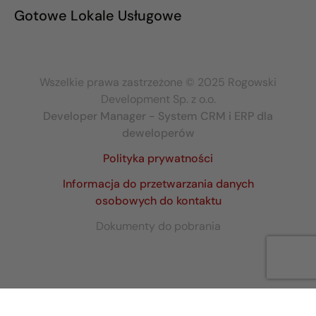
Gotowe Lokale Usługowe
Wszelkie prawa zastrzeżone © 2025 Rogowski
Development Sp. z o.o.
Developer Manager - System CRM i ERP dla
deweloperów
Polityka prywatności
Informacja do przetwarzania danych
osobowych do kontaktu
Dokumenty do pobrania