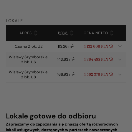
LOKALE
Lista dostępnych lokali
ADRES
POW.
CENA NETTO
Szcz
2
Czarna 2 lok. U2
113,26 m
1 132 600 PLN
Pokaż 
Wisławy Szymborskiej
2
143,63 m
1 364 485 PLN
Pokaż 
2 lok. U6
Wisławy Szymborskiej
2
166,93 m
1 502 370 PLN
Pokaż 
2 lok. U8
Lokale gotowe do odbioru
Zapraszamy do zapoznania się z naszą ofertą różnorodnych
lokali usługowych, dostępnych w parterach nowoczesnych