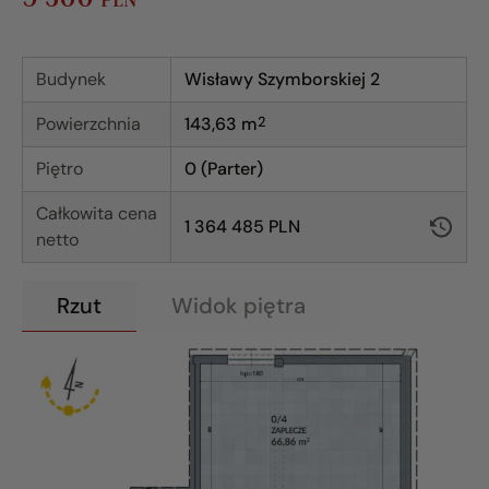
Budynek
Wisławy Szymborskiej 2
Powierzchnia
143,63
m
2
Piętro
0 (Parter)
Całkowita cena
1 364 485 PLN
netto
Rzut
Widok piętra