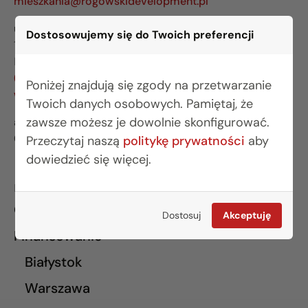
mieszkania@rogowskidevelopment.pl
ul. Legionowa 28 lok. 202
Dostosowujemy się do Twoich preferencji
15-281 Białystok
BIURO WARSZAWA
(22) 642 03 55
Poniżej znajdują się zgody na przetwarzanie
warszawa@rogowskidevelopment.pl
Twoich danych osobowych. Pamiętaj, że
zawsze możesz je dowolnie skonfigurować.
al. Wilanowska 67E lok. U5
02-765 Warszawa
Przeczytaj naszą
politykę prywatności
aby
dowiedzieć się więcej.
INFORMACJE
O nas
Dostosuj
Akceptuję
Finansowanie
Białystok
Warszawa