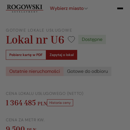
Wybierz miasto
GOTOWE LOKALE USŁUGOWE
Lokal nr U6
Dostępne
Pobierz kartę w PDF
Zapytaj o lokal
Ostatnie nieruchomości
Gotowe do odbioru
CENA LOKALU USŁUGOWEGO (NETTO)
1 364 485
PLN
Historia ceny
CENA ZA METR KW.
9 500
PLN