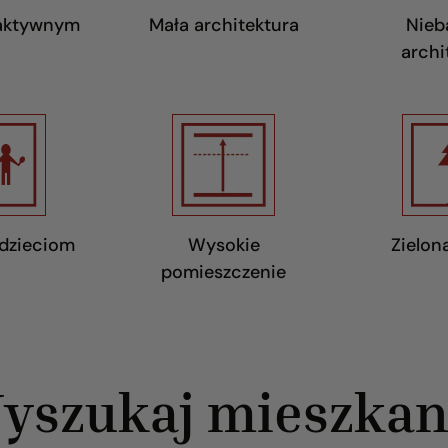
 aktywnym
Mała architektura
Nieb
archi
 dzieciom
Wysokie
Zielon
pomieszczenie
yszukaj mieszkan