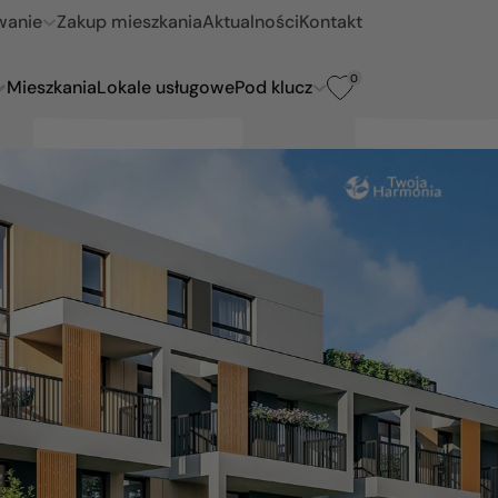
wanie
Zakup mieszkania
Aktualności
Kontakt
0
Mieszkania
Lokale usługowe
Pod klucz