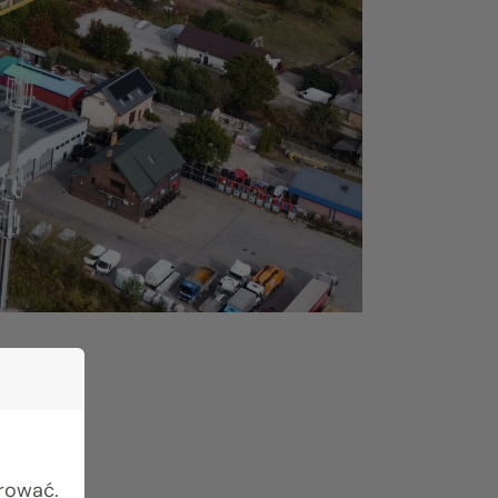
e
urować.