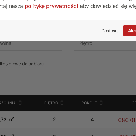
ytaj naszą
politykę prywatności
aby dowiedzieć się wię
e
Piętro
Dostosuj
Akc
ylko gotowe do odbioru
RZCHNIA
PIĘTRO
POKOJE
C
2
680 0
,72 m
2
4
2