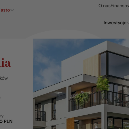
O nas
Finanso
iasto
Inwestycje
ia
nków
h
cy
00 PLN