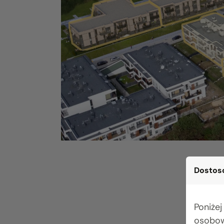
Dostoso
Poniżej
osobow