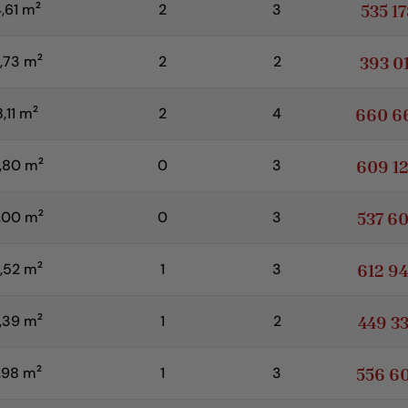
2
535 1
,61 m
2
3
2
393 0
,73 m
2
2
2
660 6
,11 m
2
4
2
609 1
,80 m
0
3
2
537 6
,00 m
0
3
2
612 9
,52 m
1
3
2
449 3
,39 m
1
2
2
556 6
,98 m
1
3