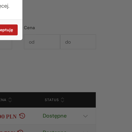
cej.
Cena
eptuję
ENA
STATUS
Szczegóły
Dostępne
00 PLN
Pokaż szczegóły