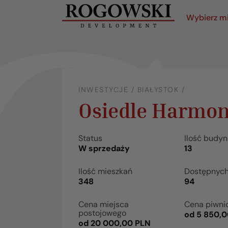
Wybierz m
INWESTYCJE / BIAŁYSTOK /
Osiedle Harmon
Status
Ilość budy
W sprzedaży
13
Ilość mieszkań
Dostępnyc
348
94
Cena miejsca
Cena piwni
postojowego
od 5 850,
od 20 000,00 PLN