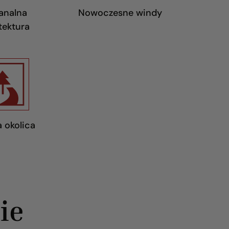
analna
Nowoczesne windy
tektura
a okolica
ie