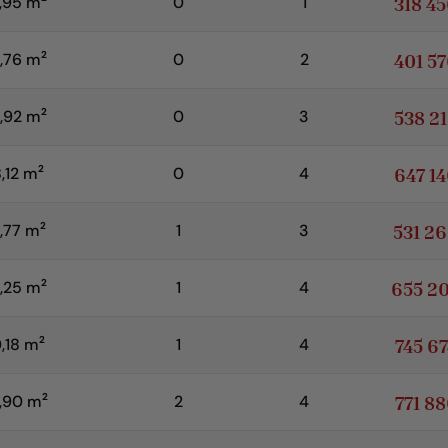
318 4
,95 m
0
1
2
401 5
,76 m
0
2
2
538 2
,92 m
0
3
2
647 1
,12 m
0
4
2
531 2
,77 m
1
3
2
655 2
,25 m
1
4
2
745 6
,18 m
1
4
2
771 8
,90 m
2
4