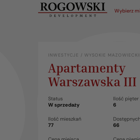
Wybierz m
INWESTYCJE / WYSOKIE MAZOWIECKI
Apartamenty
Warszawska III
Status
Ilość pięter
W sprzedaży
6
Ilość mieszkań
Dostępnyc
77
66
Cena miejsca
Cena piwni