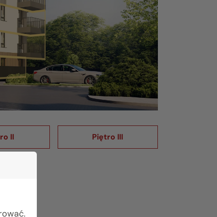
ro II
Piętro III
urować.