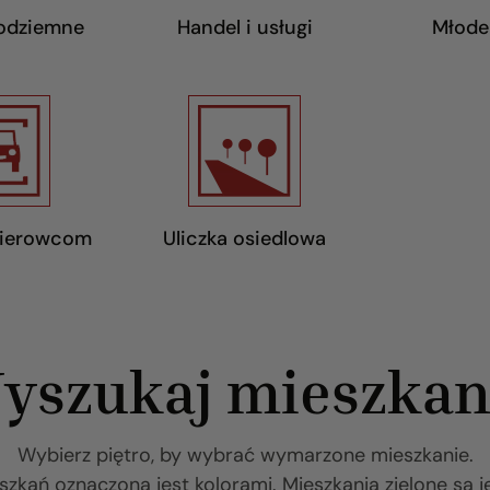
podziemne
Handel i usługi
Młode
kierowcom
Uliczka osiedlowa
yszukaj mieszkan
Wybierz piętro, by wybrać wymarzone mieszkanie.
zkań oznaczona jest kolorami. Mieszkania zielone są j