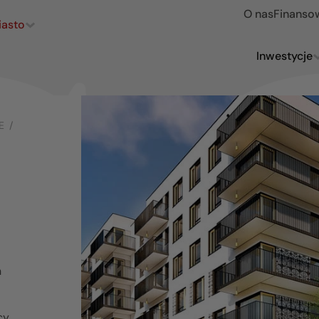
O nas
Finanso
iasto
Inwestycje
E /
h
cy