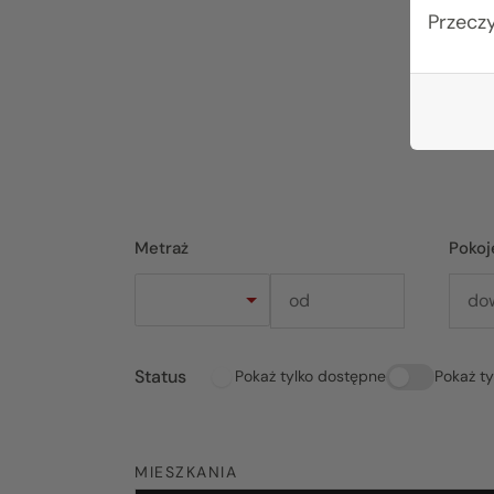
Przecz
Metraż
Pokoj
Status
Pokaż tylko dostępne
Pokaż t
MIESZKANIA