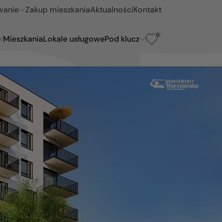
wanie
Zakup mieszkania
Aktualności
Kontakt
0
Mieszkania
Lokale usługowe
Pod klucz