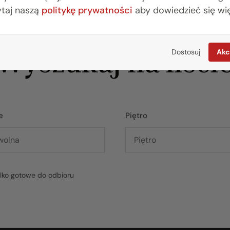
ytaj naszą
politykę prywatności
aby dowiedzieć się wię
Wyszukaj na liści
Dostosuj
Akc
e
Piętro
ylko gotowe do odbioru