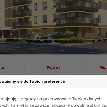
rter
Piętro I
Pięt
wujemy się do Twoich preferencji
tro V
Piętro VI
 znajdują się zgody na przetwarzanie Twoich danych
ych. Pamiętaj, że zawsze możesz je dowolnie skonfig