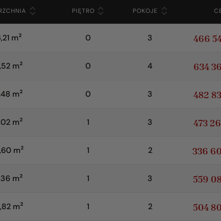
RZCHNIA
PIĘTRO
POKOJE
C
2
466 5
,21 m
0
3
2
634 3
,52 m
0
4
2
482 8
,48 m
0
3
2
473 2
,02 m
1
3
2
336 6
,60 m
1
2
2
559 0
,36 m
1
3
2
504 8
,82 m
1
2